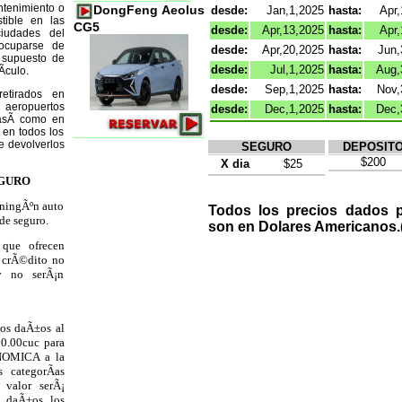
ntenimiento o
DongFeng Aeolus
desde:
Jan,1,2025
hasta:
Apr,
tible en las
CG5
desde:
Apr,13,2025
hasta:
Apr,
ciudades del
 ocuparse de
desde:
Apr,20,2025
hasta:
Jun,
r supuesto de
desde:
Jul,1,2025
hasta:
Aug,
­culo.
desde:
Sep,1,2025
hasta:
Nov,
etirados en
eropuertos
desde:
Dec,1,2025
hasta:
Dec,
 asÃ­ como en
 en todos los
de devolverlos
SEGURO
DEPOSIT
$200
X dia
$25
EGURO
e ningÃºn auto
Todos los precios dados p
de seguro.
son en Dolares Americanos
 que ofrecen
e crÃ©dito no
y no serÃ¡n
los daÃ±os al
50.00cuc para
CONOMICA a
la
 categorÃ­as
valor serÃ¡
s daÃ±os los