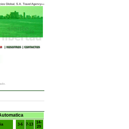
cios Global, S.A. Travel Agency
—
nado.
Automatica
14-
ia
3-6
7-13
29