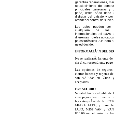
garantiza reparaciones, ma
abastecimiento de combus
principales carreteras y 
paÃ­s, usted sÃ³lo debe
disfrutar del paisaje y po
atender el control de su vehÃ
Los autos pueden ser r
cualquiera de los a
internacionales del paÃ­s,
diferentes hoteles ubicados
polos turÃ­sticos. A la hora 
usted decide.
INFORMACIÃ“N DEL S
No se realizarÃ¡ la renta d
sin el correspondiente pago 
Las opciones de seguros
ciertos bancos y tarjetas d
son vÃ¡lidas en Cuba 
aceptadas.
Este SEGURO
Si usted fuera culpable de 
auto pagara los primeros 3
las categorÃ­as de la E
MEDIA ALTA
, y para las
LUJO, MINI VAN y VAN 
800.00cuc, el resto de lo