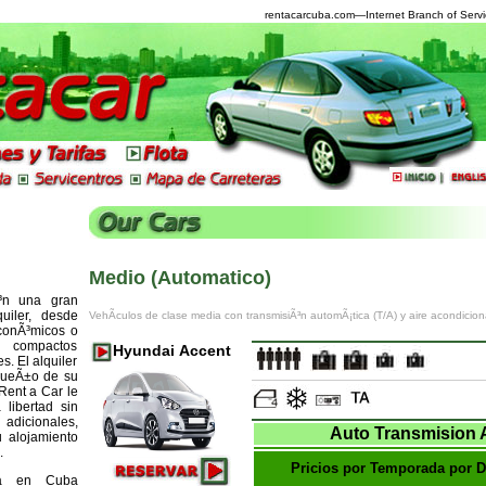
rentacarcuba.com
—Internet Branch of Servi
Medio (Automatico)
³n una gran
uiler, desde
VehÃ­culos de clase media con transmisiÃ³n automÃ¡tica (T/A) y aire acondicio
econÃ³micos o
s compactos
Hyundai Accent
s. El alquiler
 dueÃ±o de su
Rent a Car le
 libertad sin
cionales,
Auto Transmision 
u alojamiento
.
Pricios por Temporada por D
ada en Cuba