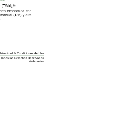
-(T/M)ï¿½
½nea economica con
 manual (T/M) y aire
.
rivacidad
&
Condiciones de Uso
a. Todos los Derechos Reservados
Webmaster