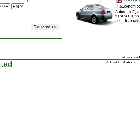
ï¿½Economico
Autos de lï¿
transmisiï¿½n
acondicionado
Normas de P
rtad
© Servicios Global, s.