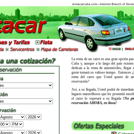
rentacarcuba.com
—Internet Branch of Servic
La renta de un carro es una gran opción para 
Cuba y, aunque a lo largo del país existen
dedican a la renta de automóviles, llegar a
guste tomará su valioso tiempo.
Entonces ¿
renta del carro que Usted quiere de a
reservación?
Así, a su llegada, Usted podrá de inmediato
lugares maravillosos que les prometió enseñ
el carro lo esperará a su llegada
!No pi
reservación AHORA, en línea!
Categor