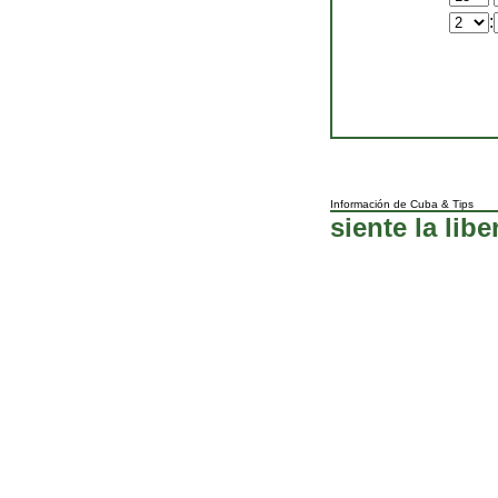
:
Información de Cuba
&
Tips
siente la libe