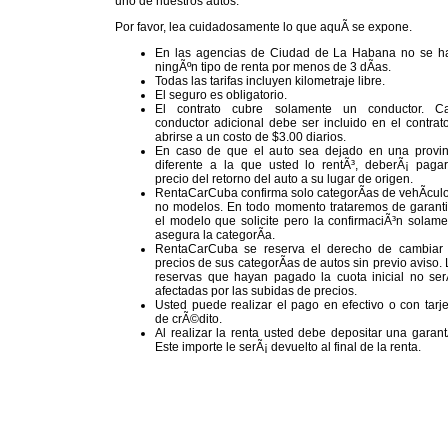
uno de nuestros autos.
Por favor, lea cuidadosamente lo que aquÃ­ se expone.
En las agencias de Ciudad de La Habana no se h
ningÃºn tipo de renta por menos de 3 dÃ­as.
Todas las tarifas incluyen kilometraje libre.
El seguro es obligatorio.
El contrato cubre solamente un conductor. C
conductor adicional debe ser incluido en el contrat
abrirse a un costo de $3.00 diarios.
En caso de que el auto sea dejado en una provin
diferente a la que usted lo rentÃ³, deberÃ¡ pagar
precio del retorno del auto a su lugar de origen.
RentaCarCuba confirma solo categorÃ­as de vehÃ­culo
no modelos. En todo momento trataremos de garanti
el modelo que solicite pero la confirmaciÃ³n solame
asegura la categorÃ­a.
RentaCarCuba se reserva el derecho de cambiar 
precios de sus categorÃ­as de autos sin previo aviso.
reservas que hayan pagado la cuota inicial no ser
afectadas por las subidas de precios.
Usted puede realizar el pago en efectivo o con tarj
de crÃ©dito.
Al realizar la renta usted debe depositar una garant
Este importe le serÃ¡ devuelto al final de la renta.