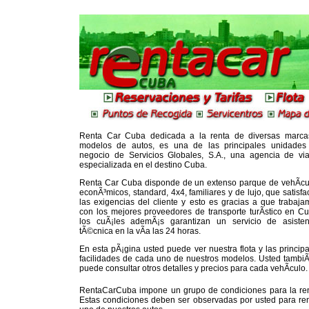
Renta Car Cuba dedicada a la renta de diversas marca
modelos de autos, es una de las principales unidades
negocio de Servicios Globales, S.A., una agencia de via
especializada en el destino Cuba.
Renta Car Cuba disponde de un extenso parque de vehÃ­cu
econÃ³micos, standard, 4x4, familiares y de lujo, que satisf
las exigencias del cliente y esto es gracias a que trabaja
con los mejores proveedores de transporte turÃ­stico en Cu
los cuÃ¡les ademÃ¡s garantizan un servicio de asisten
tÃ©cnica en la vÃ­a las 24 horas.
En esta pÃ¡gina usted puede ver nuestra flota y las princip
facilidades de cada uno de nuestros modelos. Usted tambi
puede consultar otros detalles y precios para cada vehÃ­culo.
RentaCarCuba impone un grupo de condiciones para la ren
Estas condiciones deben ser observadas por usted para ren