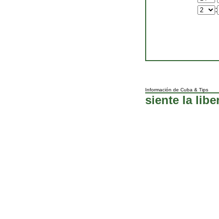
:
Información de Cuba
&
Tips
siente la libe