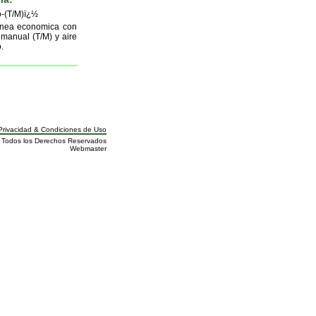
-(T/M)ï¿½
½nea economica con
 manual (T/M) y aire
.
rivacidad
&
Condiciones de Uso
a. Todos los Derechos Reservados
Webmaster