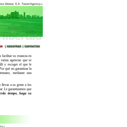
ios Global, S.A. Travel Agency
—
facilitar su estancia en
 varias agencias que se
llí y escoger el que le
Por qué no garantizar la
ntemano, mediante una
 llevar a su gente a los
ar. Le garantizamos que
erda tiempo, haga su
ia: