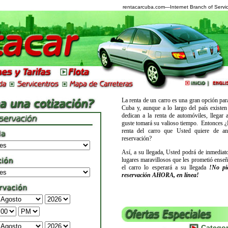
rentacarcuba.com
—Internet Branch of Servic
La renta de un carro es una gran opción para 
Cuba y, aunque a lo largo del país existen
dedican a la renta de automóviles, llegar a
guste tomará su valioso tiempo.
Entonces ¿
renta del carro que Usted quiere de a
reservación?
Así, a su llegada, Usted podrá de inmediato
lugares maravillosos que les prometió enseñ
el carro lo esperará a su llegada
!No pi
reservación AHORA, en línea!
Categor