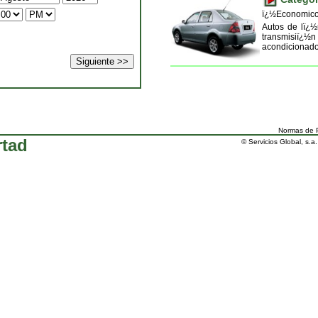
ï¿½Economico
Autos de lï¿
transmisiï¿½n
acondicionado
Normas de P
rtad
© Servicios Global, s.