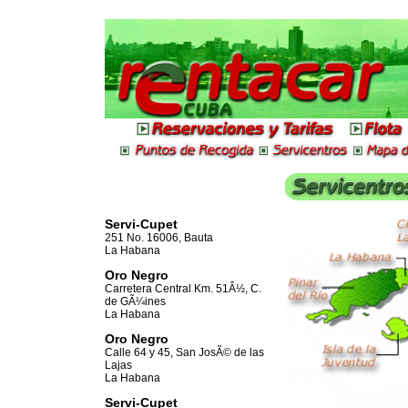
Servi-Cupet
251 No. 16006, Bauta
La Habana
Oro Negro
Carretera Central Km. 51Â½, C.
de GÃ¼ines
La Habana
Oro Negro
Calle 64 y 45, San JosÃ© de las
Lajas
La Habana
Servi-Cupet